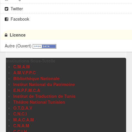
Twitter
Facebook
Licence
Autre (Ouvert)
Institutions Sous-Tutelle
C.M.A.M
A.M.V.P.P.C
Bibliothèque Nationale
Institut National du Patrimoine
E.N.P.F.M.C.A
Institut de Traduction de Tunis
Théâtre National Tunisien
O.T.D.A.V
C.N.C.I
M.A.C.A.M
C.N.A.M
C.C.I.H