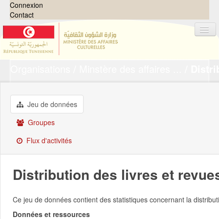
Connexion
Contact
Organisations
Minstère des affaires ...
Distri
Jeux de données
Organisations
Groupes
Jeu de données
Demandes
0
Groupes
À propos
Flux d'activités
Distribution des livres et revu
Ce jeu de données contient des statistiques concernant la distribu
Données et ressources