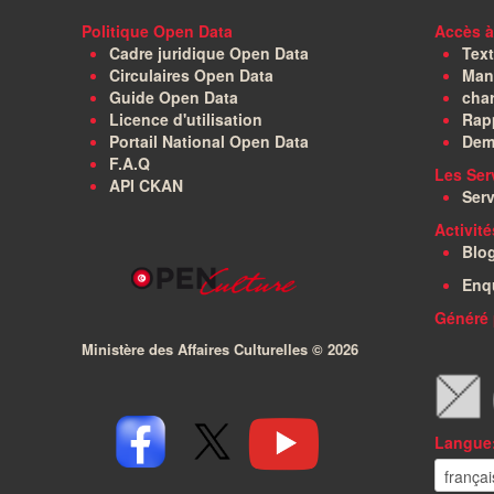
Politique Open Data
Accès à
Cadre juridique Open Data
Text
Circulaires Open Data
Manu
Guide Open Data
char
Licence d'utilisation
Rapp
Portail National Open Data
Dem
F.A.Q
Les Ser
API CKAN
Serv
Activit
Blo
Enq
Généré 
Ministère des Affaires Culturelles ©
2026
Langue