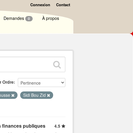
Connexion
Contact
Demandes
À propos
0
r Ordre
ousse
Sidi Bou Zid
s finances publiques
4.5