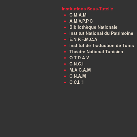
Institutions Sous-Tutelle
C.M.A.M
A.M.V.P.P.C
Bibliothèque Nationale
Institut National du Patrimoine
E.N.P.F.M.C.A
Institut de Traduction de Tunis
Théâtre National Tunisien
O.T.D.A.V
C.N.C.I
M.A.C.A.M
C.N.A.M
C.C.I.H