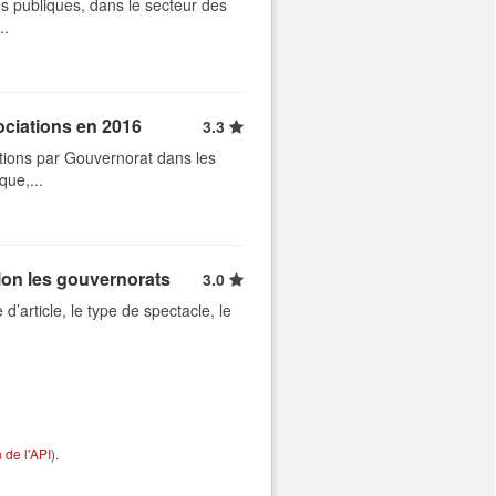
s publiques, dans le secteur des
..
ociations en 2016
3.3
tions par Gouvernorat dans les
que,...
lon les gouvernorats
3.0
d’article, le type de spectacle, le
de l'API
).