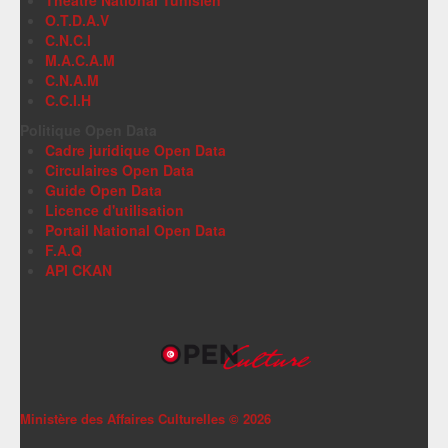
Théâtre National Tunisien
O.T.D.A.V
C.N.C.I
M.A.C.A.M
C.N.A.M
C.C.I.H
Politique Open Data
Cadre juridique Open Data
Circulaires Open Data
Guide Open Data
Licence d'utilisation
Portail National Open Data
F.A.Q
API CKAN
Ministère des Affaires Culturelles ©
2026