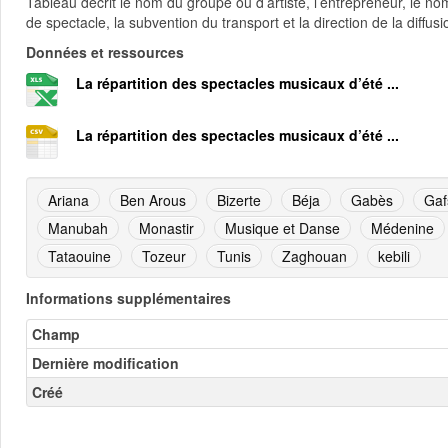
Tableau décrit le nom du groupe ou d’artiste, l’entrepreneur, le nom
de spectacle, la subvention du transport et la direction de la diffu
Données et ressources
La répartition des spectacles musicaux d’été ...
La répartition des spectacles musicaux d’été ...
Ariana
Ben Arous
Bizerte
Béja
Gabès
Gaf
Manubah
Monastir
Musique et Danse
Médenine
Tataouine
Tozeur
Tunis
Zaghouan
kebili
Informations supplémentaires
Champ
Dernière modification
Créé