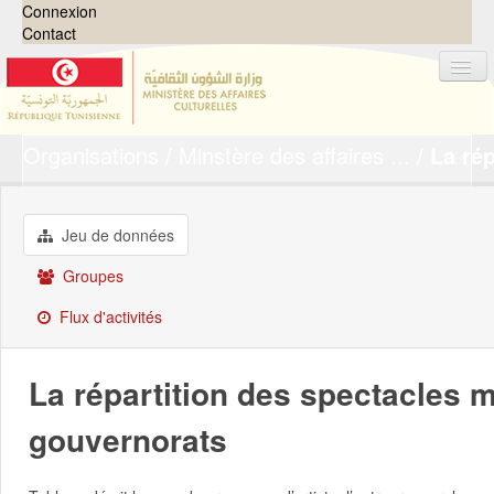
Connexion
Contact
Organisations
Minstère des affaires ...
La rép
Jeux de données
Organisations
Groupes
Jeu de données
Demandes
0
Groupes
À propos
Flux d'activités
La répartition des spectacles 
gouvernorats