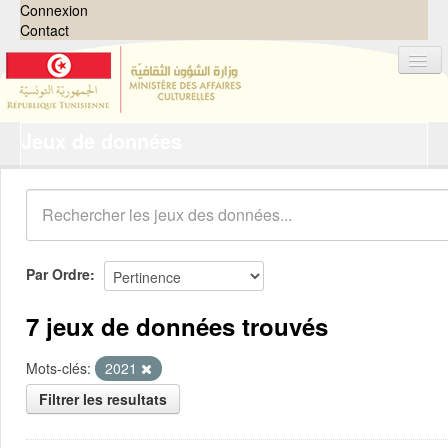
Connexion
Contact
Jeux de données
Jeux de données
Organisations
Groupes
Demandes
0
Par Ordre
À propos
7 jeux de données trouvés
Mots-clés:
2021
Filtrer les resultats