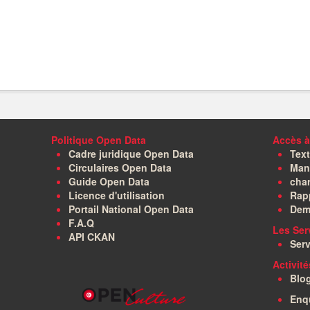
Politique Open Data
Accès à
Cadre juridique Open Data
Text
Circulaires Open Data
Manu
Guide Open Data
char
Licence d'utilisation
Rapp
Portail National Open Data
Dem
F.A.Q
Les Ser
API CKAN
Serv
Activit
Blo
Enq