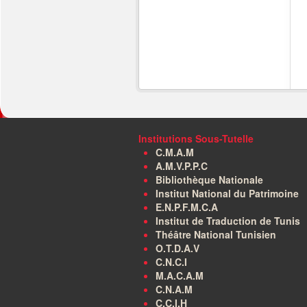
Institutions Sous-Tutelle
C.M.A.M
A.M.V.P.P.C
Bibliothèque Nationale
Institut National du Patrimoine
E.N.P.F.M.C.A
Institut de Traduction de Tunis
Théâtre National Tunisien
O.T.D.A.V
C.N.C.I
M.A.C.A.M
C.N.A.M
C.C.I.H