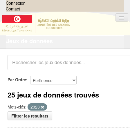
Connexion
Contact
Jeux de données
Jeux de données
Organisations
Groupes
Demandes
0
Par Ordre
À propos
25 jeux de données trouvés
Mots-clés:
2023
Filtrer les resultats