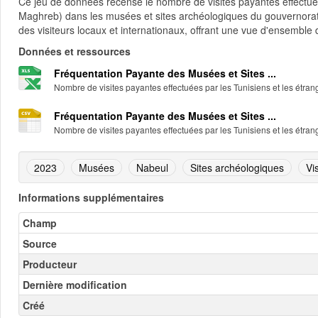
Ce jeu de données recense le nombre de visites payantes effectué
Maghreb) dans les musées et sites archéologiques du gouvernorat d
des visiteurs locaux et internationaux, offrant une vue d'ensemble de
Données et ressources
Fréquentation Payante des Musées et Sites ...
Nombre de visites payantes effectuées par les Tunisiens et les étrang
Fréquentation Payante des Musées et Sites ...
Nombre de visites payantes effectuées par les Tunisiens et les étrang
2023
Musées
Nabeul
Sites archéologiques
Vi
Informations supplémentaires
Champ
Source
Producteur
Dernière modification
Créé