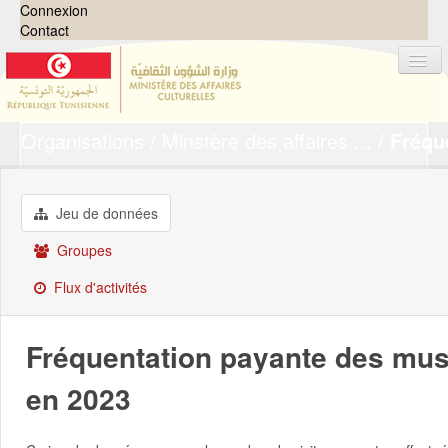
Connexion
Contact
Organisations
Minstère des affaires ...
Fréque
Jeux de données
Organisations
Groupes
Jeu de données
Demandes
0
Groupes
À propos
Flux d'activités
Fréquentation payante des mus
en 2023