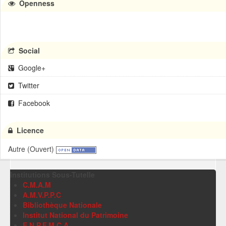
Openness
Social
Google+
Twitter
Facebook
Licence
Autre (Ouvert)
Institutions Sous-Tutelle
C.M.A.M
A.M.V.P.P.C
Bibliothèque Nationale
Institut National du Patrimoine
E.N.P.F.M.C.A