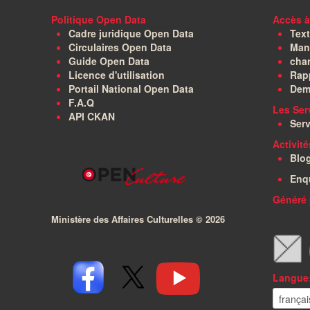
Politique Open Data
Accès à
Cadre juridique Open Data
Text
Circulaires Open Data
Manu
Guide Open Data
char
Licence d'utilisation
Rapp
Portail National Open Data
Dem
F.A.Q
Les Ser
API CKAN
Serv
Activit
Blo
Enq
Généré 
Ministère des Affaires Culturelles ©
2026
Langue