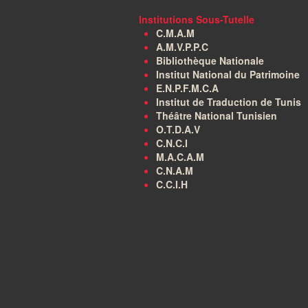
Institutions Sous-Tutelle
C.M.A.M
A.M.V.P.P.C
Bibliothèque Nationale
Institut National du Patrimoine
E.N.P.F.M.C.A
Institut de Traduction de Tunis
Théâtre National Tunisien
O.T.D.A.V
C.N.C.I
M.A.C.A.M
C.N.A.M
C.C.I.H