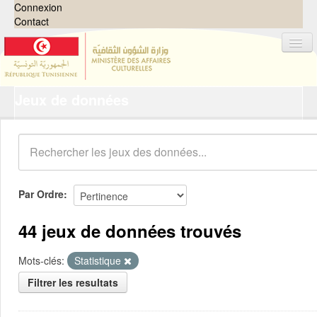
Connexion
Contact
Jeux de données
Jeux de données
Organisations
Groupes
Demandes
0
Par Ordre
À propos
44 jeux de données trouvés
Mots-clés:
Statistique
Filtrer les resultats