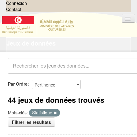
Connexion
Contact
Jeux de données
Jeux de données
Organisations
Groupes
Demandes
0
Par Ordre
À propos
44 jeux de données trouvés
Mots-clés:
Statistique
Filtrer les resultats