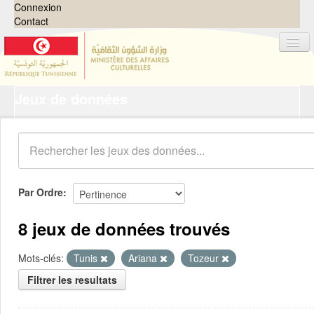
Connexion
Contact
Jeux de données
Jeux de données
Organisations
Groupes
Demandes
0
Par Ordre
À propos
8 jeux de données trouvés
Mots-clés:
Tunis
Ariana
Tozeur
Filtrer les resultats