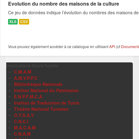
Evolution du nombre des maisons de la culture
Ce jeu de données indique l’évolution du nombres des maisons de 
XLS
CSV
Vous pouvez également accéder à ce catalogue en utilisant
API
(cf
Documentat
Institutions Sous-Tutelle
C.M.A.M
A.M.V.P.P.C
Bibliothèque Nationale
Institut National du Patrimoine
E.N.P.F.M.C.A
Institut de Traduction de Tunis
Théâtre National Tunisien
O.T.D.A.V
C.N.C.I
M.A.C.A.M
C.N.A.M