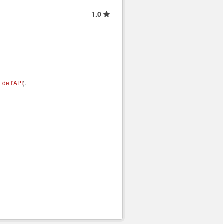
1.0
de l'API
).