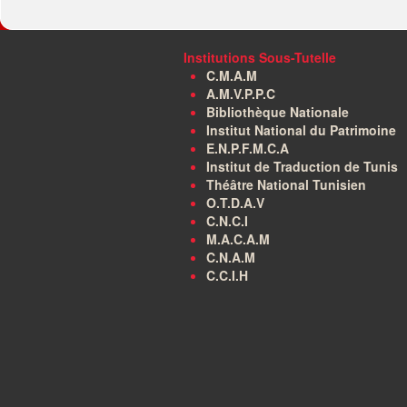
Institutions Sous-Tutelle
C.M.A.M
A.M.V.P.P.C
Bibliothèque Nationale
Institut National du Patrimoine
E.N.P.F.M.C.A
Institut de Traduction de Tunis
Théâtre National Tunisien
O.T.D.A.V
C.N.C.I
M.A.C.A.M
C.N.A.M
C.C.I.H