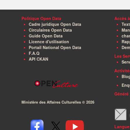
Politique Open Data
Accès à
Cadre juridique Open Data
Text
Circulaires Open Data
Manu
Guide Open Data
char
Licence d'utilisation
Rapp
Portail National Open Data
Dem
F.A.Q
Les Ser
API CKAN
Serv
Activit
Blo
Enq
Généré 
Ministère des Affaires Culturelles ©
2026
Langue