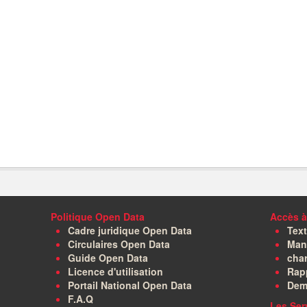
Politique Open Data
Accès à
Cadre juridique Open Data
Text
Circulaires Open Data
Manu
Guide Open Data
char
Licence d'utilisation
Rapp
Portail National Open Data
Dem
F.A.Q
Les Ser