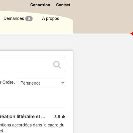
Connexion
Contact
Demandes
À propos
0
r Ordre
ion littéraire et ...
3.5
entions accordées dans le cadre du
t...