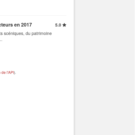
cteurs en 2017
5.0
rts scéniques, du patrimoine
..
de l'API
).