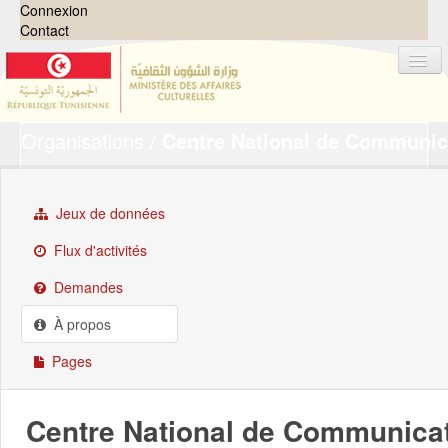
Connexion
Contact
Organisations
Centre National de Communica
Jeux de données
Organisations
Groupes
Jeux de données
Demandes
0
Flux d'activités
À propos
Demandes
À propos
Pages
Centre National de Communicat