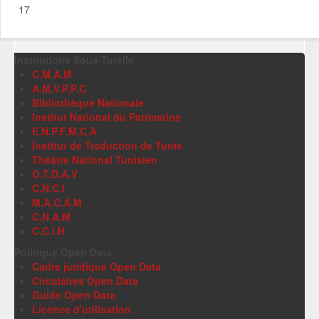
17
Institutions Sous-Tutelle
C.M.A.M
A.M.V.P.P.C
Bibliothèque Nationale
Institut National du Patrimoine
E.N.P.F.M.C.A
Institut de Traduction de Tunis
Théâtre National Tunisien
O.T.D.A.V
C.N.C.I
M.A.C.A.M
C.N.A.M
C.C.I.H
Politique Open Data
Cadre juridique Open Data
Circulaires Open Data
Guide Open Data
Licence d'utilisation