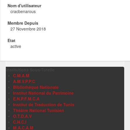
Nom d'utilisateur
cracbenarous
Membre Depuis
27 Novembre 2018
Etat
active
Institutions Sous-Tutelle
C.M.A.M
A.M.V.P.P.C
Bibliothèque Nationale
Institut National du Patrimoine
E.N.P.F.M.C.A
Institut de Traduction de Tunis
Théâtre National Tunisien
O.T.D.A.V
C.N.C.I
M.A.C.A.M