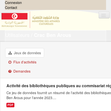
Connexion
Contact
Utilisateurs
Crac Ben Arous
Jeux de données
Organisations
Groupes
Jeux de données
Demandes
0
Flux d'activités
À propos
Demandes
Activité des bibliothèques publiques au commisariat régi
Ce jeu de données fournit un résumé de l'activité des bibliothèques
Ben Arous pour l'année 2023....
PDF