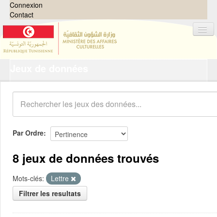
Connexion
Contact
Jeux de données
Jeux de données
Organisations
Groupes
Demandes
0
Par Ordre
À propos
8 jeux de données trouvés
Mots-clés:
Lettre
Filtrer les resultats