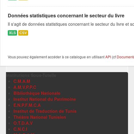
Données statistiques concernant le secteur du livre
Il s'agit de données statistiques concernant le secteur du livre e
XLS
CSV
Vous pouvez également accéder à ce catalogue en utilisant
API
(cf
Documentat
Institutions Sous-Tutelle
C.M.A.M
A.M.V.P.P.C
Bibliothèque Nationale
Institut National du Patrimoine
E.N.P.F.M.C.A
Institut de Traduction de Tunis
Théâtre National Tunisien
O.T.D.A.V
C.N.C.I