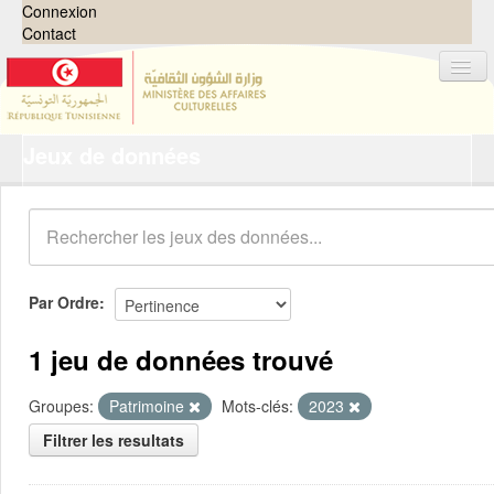
Connexion
Contact
Jeux de données
Jeux de données
Organisations
Groupes
Demandes
0
Par Ordre
À propos
1 jeu de données trouvé
Groupes:
Patrimoine
Mots-clés:
2023
Filtrer les resultats