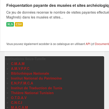
Fréquentation payante des musées et sites archéologi
Ce jeu de données recense le nombre de visites payantes effectué
Maghreb) dans les musées et sites...
XLS
CSV
Vous pouvez également accéder à ce catalogue en utilisant
API
(cf
Documentat
Institutions Sous-Tutelle
C.M.A.M
A.M.V.P.P.C
Bibliothèque Nationale
Institut National du Patrimoine
E.N.P.F.M.C.A
Institut de Traduction de Tunis
Théâtre National Tunisien
O.T.D.A.V
C.N.C.I
M.A.C.A.M