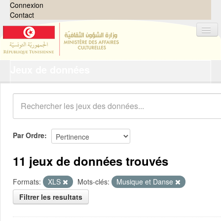
Connexion
Contact
Jeux de données
Jeux de données
Organisations
Groupes
Demandes
0
Par Ordre
À propos
11 jeux de données trouvés
Formats:
XLS
Mots-clés:
Musique et Danse
Filtrer les resultats