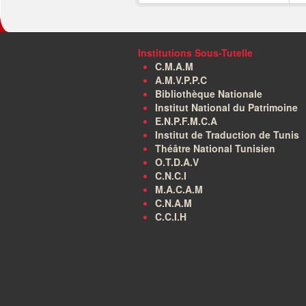
Institutions Sous-Tutelle
C.M.A.M
A.M.V.P.P.C
Bibliothèque Nationale
Institut National du Patrimoine
E.N.P.F.M.C.A
Institut de Traduction de Tunis
Théâtre National Tunisien
O.T.D.A.V
C.N.C.I
M.A.C.A.M
C.N.A.M
C.C.I.H