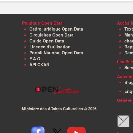
Politique Open Data
Accès à
Cadre juridique Open Data
Text
Circulaires Open Data
Manu
Guide Open Data
char
Licence d'utilisation
Rapp
Portail National Open Data
Dem
F.A.Q
Les Ser
API CKAN
Serv
Activit
Blo
Enq
Généré 
Ministère des Affaires Culturelles ©
2026