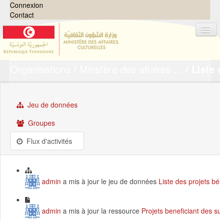
Connexion
Contact
Organisations
Minstère des affaires ...
Liste 
Jeux de données
Organisations
Groupes
Jeu de données
Demandes
0
Groupes
À propos
Flux d'activités
admin
a mis à jour le jeu de données
Liste des projets b
admin
a mis à jour la ressource
Projets beneficiant des 