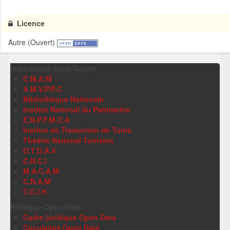
Licence
Autre (Ouvert)
Institutions Sous-Tutelle
C.M.A.M
A.M.V.P.P.C
Bibliothèque Nationale
Institut National du Patrimoine
E.N.P.F.M.C.A
Institut de Traduction de Tunis
Théâtre National Tunisien
O.T.D.A.V
C.N.C.I
M.A.C.A.M
C.N.A.M
C.C.I.H
Politique Open Data
Cadre juridique Open Data
Circulaires Open Data