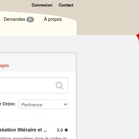
Connexion
Contact
Demandes
À propos
0
ages
r Ordre
ion littéraire et ...
3.0
entions accordées dans le cadre du