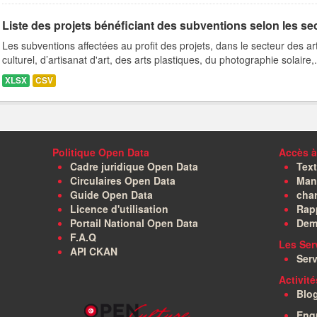
Liste des projets bénéficiant des subventions selon les se
Les subventions affectées au profit des projets, dans le secteur des a
culturel, d’artisanat d'art, des arts plastiques, du photographie solaire,.
XLSX
CSV
Politique Open Data
Accès à
Cadre juridique Open Data
Text
Circulaires Open Data
Manu
Guide Open Data
char
Licence d'utilisation
Rapp
Portail National Open Data
Dem
F.A.Q
Les Ser
API CKAN
Serv
Activit
Blo
Enq