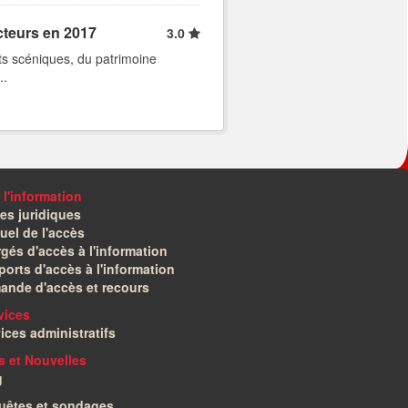
cteurs en 2017
3.0
rts scéniques, du patrimoine
..
 l'information
es juridiques
el de l'accès
gés d'accès à l'information
orts d'accès à l'information
ande d'accès et recours
vices
ices administratifs
és et Nouvelles
g
uêtes et sondages