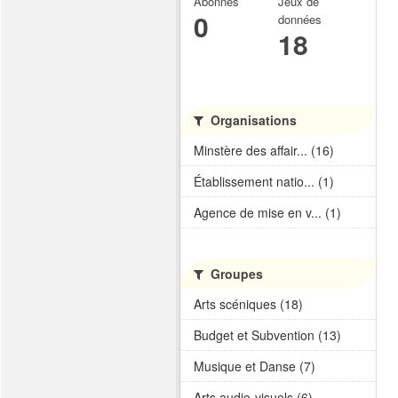
Abonnés
Jeux de
0
données
18
Organisations
Minstère des affair... (16)
Établissement natio... (1)
Agence de mise en v... (1)
Groupes
Arts scéniques (18)
Budget et Subvention (13)
Musique et Danse (7)
Arts audio-visuels (6)