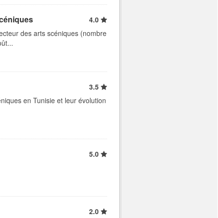
scéniques
4.0
secteur des arts scéniques (nombre
ût...
3.5
éniques en Tunisie et leur évolution
5.0
2.0