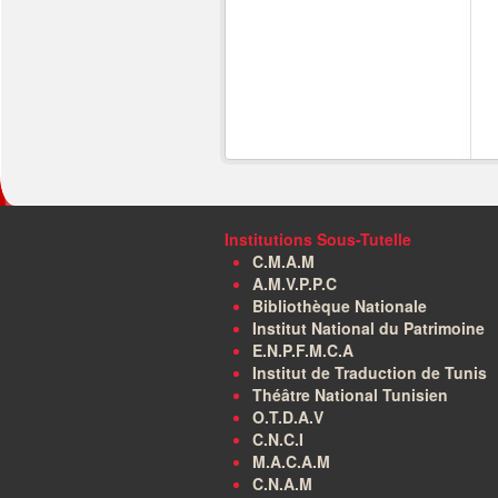
Institutions Sous-Tutelle
C.M.A.M
A.M.V.P.P.C
Bibliothèque Nationale
Institut National du Patrimoine
E.N.P.F.M.C.A
Institut de Traduction de Tunis
Théâtre National Tunisien
O.T.D.A.V
C.N.C.I
M.A.C.A.M
C.N.A.M