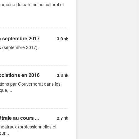
 domaine de patrimoine culturel et
en septembre 2017
3.0
ts (septembre 2017).
ociations en 2016
3.3
tions par Gouvernorat dans les
que,...
trale au cours ...
2.7
théâtraux (professionnelles et
ur...